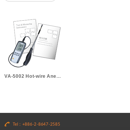
VA-5002 Hot-wire Anemometer
Tel : +886-2-8647-2585