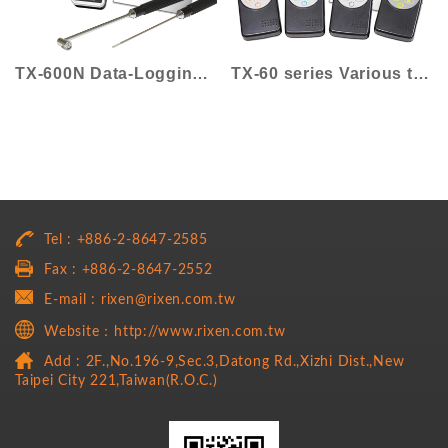
TX-600N Data-Logging Thermometer
TX-60 series Various types of thermocoup...
Tel : +886-2-8647-2585
Fax : +886-2-8647-2552
E-mail : rixen@rixen.com.tw
Website：http://www.rixen.com.tw
Add : 2F.,No.196-9,Sec.3,Datong Rd.,Xizhi Dist.,New
Taipei City 221,Taiwan(R.O.C.)